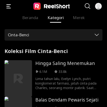
Beranda
Kategori
Merek
Cinta-Benci
Koleksi Film Cinta-Benci
Hingga Saling Menemukan
6.1M
33.8k
Lima tahun lalu, Evelyn Lynch, putri
konglomerat farmasi, jatuh cinta pada
Charles, seorang montir pabrik. Saat
leukemia keturunannya kambuh, sang
ayah memanfaatkan nyawa putrinya
Balas Dendam Pewaris Sejati
sebagai alat tawar: Charles harus pergi,
atau Evelyn takkan mendapat