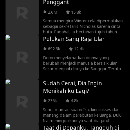
Pengganti
Arka merebut cinta lamanya, sementara
ia mendapat karier. Namun, kedekatan
2.6M
15.8k
mereka justru menumbuhkan perasaan
baru yang nggak bisa dihindari.
Semua mengira Winter rela dipermalukan
sebagai sekretaris Nicholas karena cinta
buta. Padahal, ia bertahan tujuh tahun
demi janji pada mendiang kekasihnya
Pelukan Sang Raja Ular
untuk menjaga Nicholas. Saat Nicholas
menutup mata akan penderitaannya,
692.3k
12.4k
Winter justru bertaruh nyawa. Namun,
Demi menyelamatkan ibunya yang
ketika Nicholas akhirnya jatuh hati, Winter
berubah menjadi manusia bersisik ular,
sudah menyerah dan pergi.
Sekar menjual dirinya ke Sanggar Teratai.
Takdir membawanya bertemu Rakai, Raja
Ular. Satu malam terlarang membuat
Sudah Cerai, Dia Ingin
Sekar hamil—dan melahirkan sembilan
Menikahiku Lagi?
telur ular. Saat dituduh siluman dan diburu
seluruh desa, Rakai kembali setelah ujian
236k
4.8k
langit. Ia menyelamatkan Sekar—dan
menyadari bahwa gadis itu adalah putri
Seno, mantan suami Ira, kini sukses dan
orang yang pernah menyelamatkan
menang dalam perebutan keluarga. Dulu
nyawanya.
Ira meninggalkannya saat dia jatuh
terpuruk. Demi balas dendam, Seno ingin
Taat di Depanku, Tangguh di