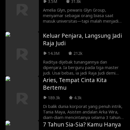
3.5M
31.8k
transplantasi yang bisa
menyelamatkannya. Menghadapi pilihan
Amelia Glyn, pewaris Glyn Group,
mustahil, Charles mengorbankan cintanya
menyamar sebagai orang biasa saat
dan menghilang, hanya agar Evelyn bisa
masuk universitas—tapi malah menjadi
tetap hidup.
sasaran Vivian Lowe, perundung yang
mencuri jatah masuknya. Saat identitas
Keluar Penjara, Langsung Jadi
asli Amelia dan rahasia besar tentang
Raja Judi
anak haram ayahnya terungkap,
pertempuran sengit memperebutkan
14.3M
212k
nama dan kekayaan keluarga pun
meletus.
Raditya dijebak tunangannya dan
dipenjara. Ia berguru pada tiga master
judi. Usai bebas, ia jadi Raja Judi demi
balas dendam dan bersumpah mengakhiri
Aries, Tempat Cinta Kita
dunia perjudian.
Bertemu
189.3k
4.3k
Di balik dunia korporat yang penuh intrik,
Tania Maya, Asisten andalan Arka Wira,
diam-diam mencintainya selama 3 tahun.
Dalam perjalanan ke Aires, mereka
7 Tahun Sia-Sia? Kamu Hanya
membuat kesepakatan. Tania membantu