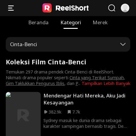
Beranda
Kategori
Merek
Cinta-Benci
Koleksi Film Cinta-Benci
Temukan 297 drama pendek Cinta-Benci di ReelShort.
Nikmati drama populer seperti
Cinta yang Terikat Sumpah
,
Gim Taklukkan Pengurus Iblis
, dan
P
...
Tampilkan Lebih Banyak
Mendengar Hati Mereka, Aku Jadi
Kesayangan
382.9k
7.7k
Sydney masuk ke dunia drama sebagai
karakter sampingan bernasib tragis. Demi
mengubah takdir, ia tak sengaja tidur