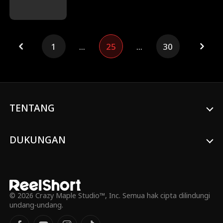
lalunya. Saat cinta tumbuh dan bahaya
mendekat, Bash harus memilih antara
mimpinya di ring atau menyelamatkan
gadis yang bisa menjadi kekuatannya atau
1
...
25
...
30
kehancurannya.
TENTANG
DUKUNGAN
© 2026 Crazy Maple Studio™, Inc. Semua hak cipta dilindungi
undang-undang.