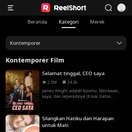
Beranda
Kategori
Merek
Kontemporer
Kontemporer Film
Selamat tinggal, CEO saya
2.3M
34.2k
James Knight adalah bosmu. Menawan,
kaya, dan sepenuhnya di luar batas.
Berkencan dengan dia mungkin
menghancurkan kariermu, tetapi
mencintainya pasti akan mematahkan
Silangkan Hatiku dan Harapan
hatimu. Karena apa yang lebih buruk
daripada mengetahui bahwa kamu
untuk Mati
menginginkan sesuatu, selain mengetahui