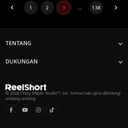
Bella dan memanfaatkan dirinya masuk ke
1
2
3
...
138
tim sepak bola Harvard. Namun, Bella
dikejutkan oleh pengkhianatan Marc yang
berselingkuh dengan teman sekelasnya,
Jessie, yang selalu mengejek tubuh Bella.
Lebih parah lagi, Marc mencuri identitas
Bella, mengaku sebagai penerus Keluarga
Walton untuk mendapatkan pengaruh dan
TENTANG
naik ke puncak kehidupan sosial Western
High. Bella pun memutuskan hubungan
mereka, berubah total, dan mulai bangga
DUKUNGAN
dengan lekuk tubuhnya. Saat mereka
mengejek rencana kuliahnya ... apa langkah
Bella bisa membuat mereka menyesal?
© 2026 Crazy Maple Studio™, Inc. Semua hak cipta dilindungi
undang-undang.