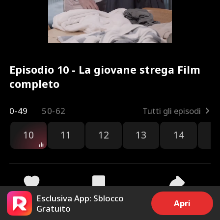
Episodio 10 - La giovane strega Film
completo
0-49
50-62
Tutti gli episodi
10
11
12
13
14
1
Esclusiva App: Sblocco
81
1.8k
Condividi
Apri
Gratuito