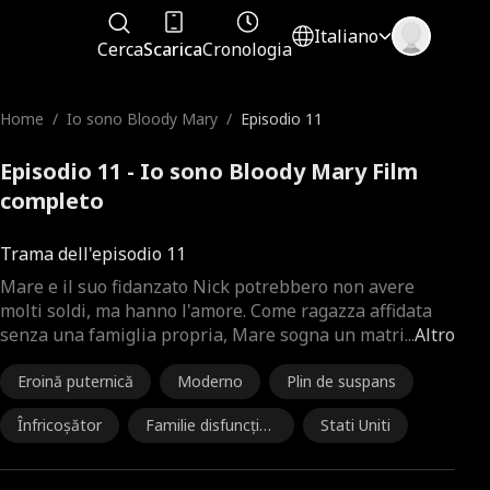
Italiano
Cerca
Scarica
Cronologia
Home
/
Io sono Bloody Mary
/
Episodio 11
Episodio 11 - Io sono Bloody Mary Film
completo
Trama dell'episodio 11
Mare e il suo fidanzato Nick potrebbero non avere
molti soldi, ma hanno l'amore. Come ragazza affidata
senza una famiglia propria, Mare sogna un matri
...
Altro
Eroină puternică
Moderno
Plin de suspans
Înfricoșător
Familie disfuncțio
Stati Uniti
nală