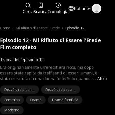
Italiano
Cerca
Scarica
Cronologia
Home
/
Mi Rifiuto di Essere l'Erede
/
Episodio 12
Episodio 12 - Mi Rifiuto di Essere l'Erede
Film completo
Trama dell'episodio 12
Era originariamente un'ereditiera ricca, ma dopo
essere stata rapita da trafficanti di esseri umani, è
stata cresciuta da una donna folle. Solo quando s
...
Altro
Dezvăluirea identi
Dezvăluirea secre
tății părintelui
tului
Femmina
Dramă
Dramă familială
Moderno