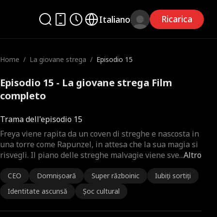
Ricarica
Italiano
Home
/
La giovane strega
/
Episodio 15
Episodio 15 - La giovane strega Film
completo
Trama dell'episodio 15
Freya viene rapita da un coven di streghe e nascosta in
una torre come Rapunzel, in attesa che la sua magia si
risvegli. Il piano delle streghe malvagie viene sve
...
Altro
CEO
Domnișoară
Super războinic
Iubiți sortiți
Identitate ascunsă
Șoc cultural