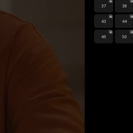
37
38
43
44
49
50