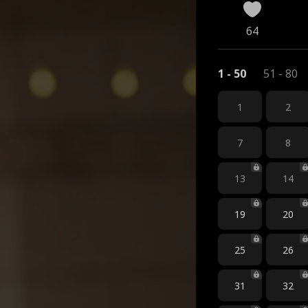
64
1 - 50
51 - 80
1
2
7
8
13
14
19
20
25
26
31
32