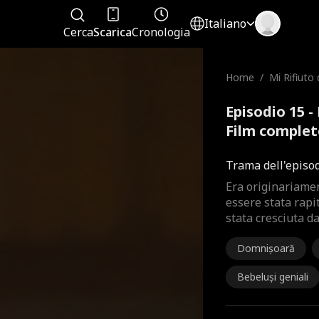
Italiano
Cerca
Scarica
Cronologia
Home
/
Mi Rifiuto 
Episodio 15 - 
Film comple
Trama dell'episo
Era originariamen
essere stata rapit
stata cresciuta d
Domnișoară
Bebeluși geniali