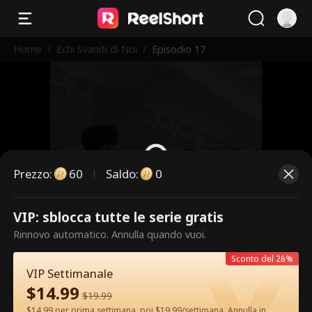
Home
/
Echi Svaniti di Noi
/
Episodio 17
Prezzo
:
60
Saldo
:
0
VIP: sblocca tutte le serie gratis
Questi sono episodi a pagamento.
Rinnovo automatico. Annulla quando vuoi.
Sblocca per guardare.
Sconto del 26%
VIP Settimanale
$
14.99
60
Sblocca ora
$
19.99
$14.99 per prima settimana, poi $19.99/settimana. Annulla in