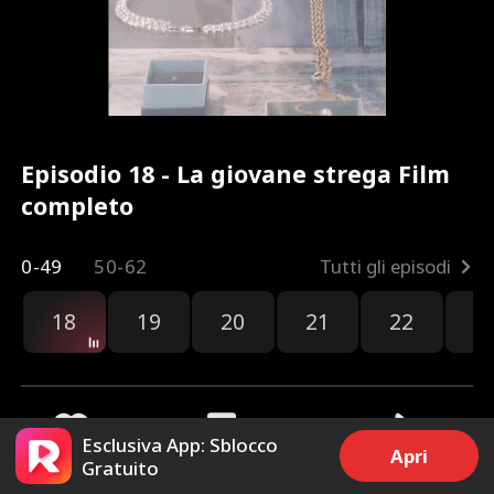
Episodio 18 - La giovane strega Film
completo
0-49
50-62
Tutti gli episodi
18
19
20
21
22
2
Esclusiva App: Sblocco
Apri
Gratuito
78
1.8k
Condividi