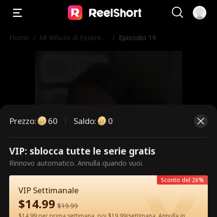
Home
/
Mi Rifiuto di Essere
/
Episodio 19
l'Erede
Prezzo
:
60
Saldo
:
0
VIP: sblocca tutte le serie gratis
Questi sono episodi a pagamento.
Rinnovo automatico. Annulla quando vuoi.
Sblocca per guardare.
Sconto del 26%
VIP Settimanale
$
14.99
$
19.99
60
Sblocca ora
$14.99 per prima settimana, poi $19.99/settimana. Annulla in