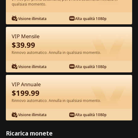
qualsiasi momento.
Guarda gratis nell'App
Visione illimitata
Alta qualità 1080p
VIP Mensile
$
39.99
Rinnovo automatico. Annulla in qualsiasi momento.
Visione illimitata
Alta qualità 1080p
Episodio 19 - Mi Rifiuto di Essere
VIP Annuale
l'Erede Film completo
$
199.99
Rinnovo automatico. Annulla in qualsiasi momento.
1-50
51-80
Tutti gli episodi
Visione illimitata
Alta qualità 1080p
19
20
21
22
23
2
Ricarica monete