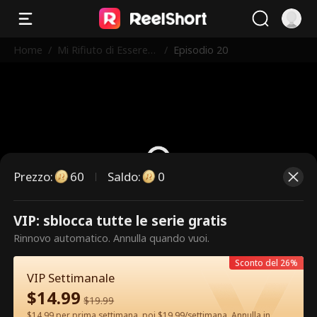
Home
/
Mi Rifiuto di Essere
/
Episodio 20
l'Erede
Prezzo
:
60
Saldo
:
0
VIP: sblocca tutte le serie gratis
Questi sono episodi a pagamento.
Rinnovo automatico. Annulla quando vuoi.
Sblocca per guardare.
Sconto del 26%
VIP Settimanale
$
14.99
60
Sblocca ora
$
19.99
$14.99 per prima settimana, poi $19.99/settimana. Annulla in