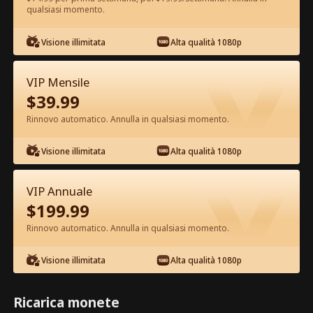
qualsiasi momento.
Guarda gratis nell'App
Visione illimitata
Alta qualità 1080p
VIP Mensile
$
39.99
Rinnovo automatico. Annulla in qualsiasi momento.
Visione illimitata
Alta qualità 1080p
Episodio 20 - Mi Rifiuto di Essere
l'Erede Film completo
VIP Annuale
$
199.99
1-50
51-80
Tutti gli episodi
Rinnovo automatico. Annulla in qualsiasi momento.
20
21
22
23
24
2
Visione illimitata
Alta qualità 1080p
Ricarica monete