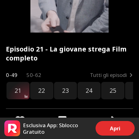
Episodio 21 - La giovane strega Film
completo
0-49
50-62
Tutti gli episodi
21
22
23
24
25
2
Esclusiva App: Sblocco
Apri
Gratuito
76
1.8k
Condividi