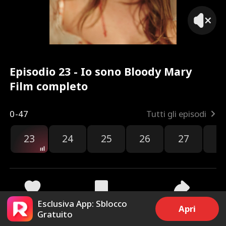
Episodio 23 - Io sono Bloody Mary
Film completo
0-47
Tutti gli episodi
23
24
25
26
27
2
Esclusiva App: Sblocco
92
2.7k
Condividi
Apri
Gratuito