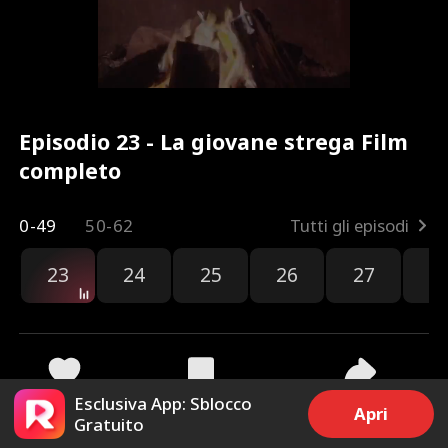
Episodio 23 - La giovane strega Film
completo
0-49
50-62
Tutti gli episodi
23
24
25
26
27
2
Esclusiva App: Sblocco
80
1.8k
Condividi
Apri
Gratuito