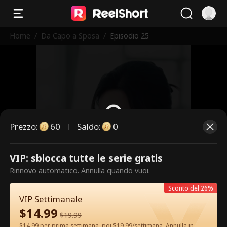
Home
/
Da Capo a Sposa
/
Episodio 25
Prezzo
:
60
Saldo
:
0
VIP: sblocca tutte le serie gratis
Questi sono episodi a pagamento.
Rinnovo automatico. Annulla quando vuoi.
Sblocca per guardare.
Sconto del 26%
VIP Settimanale
$
14.99
60
Sblocca ora
$
19.99
$14.99 per prima settimana, poi $19.99/settimana. Annulla in