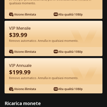
qualsiasi momento.
Guarda gratis nell'App
Visione illimitata
Alta qualità 1080p
VIP Mensile
$
39.99
Rinnovo automatico. Annulla in qualsiasi momento.
Visione illimitata
Alta qualità 1080p
Episodio 25 - Da Capo a Sposa Film
completo
VIP Annuale
$
199.99
1-50
51-63
Tutti gli episodi
Rinnovo automatico. Annulla in qualsiasi momento.
25
26
27
28
29
3
Visione illimitata
Alta qualità 1080p
Ricarica monete