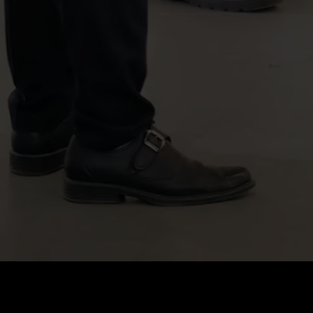
Prezzo
:
60
Saldo
:
0