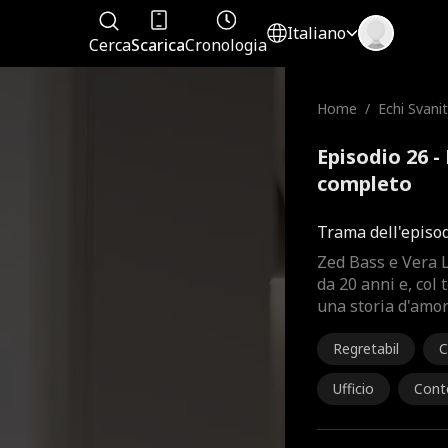
Italiano
Cerca
Scarica
Cronologia
Home
/
Echi Svanit
Episodio 26 - 
completo
Trama dell'episo
Zed Bass e Vera L
da 20 anni e, col 
una storia d'amor
Regretabil
C
Ufficio
Cont