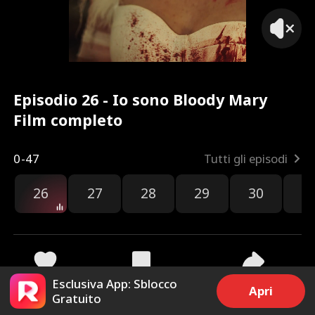
Episodio 26 - Io sono Bloody Mary
Film completo
0-47
Tutti gli episodi
26
27
28
29
30
3
Esclusiva App: Sblocco
88
2.6k
Condividi
Apri
Gratuito