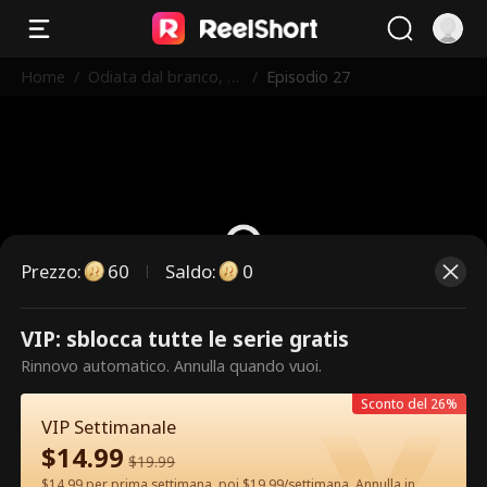
Home
/
Odiata dal branco, a
/
Episodio 27
mata dall'Alfa
Prezzo
:
60
Saldo
:
0
VIP: sblocca tutte le serie gratis
Questi sono episodi a pagamento.
Rinnovo automatico. Annulla quando vuoi.
Sblocca per guardare.
Sconto del 26%
VIP Settimanale
$
14.99
60
Sblocca ora
$
19.99
$14.99 per prima settimana, poi $19.99/settimana. Annulla in