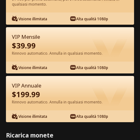
qualsiasi momento.
Guarda gratis nell'App
Visione illimitata
Alta qualità 1080p
VIP Mensile
$
39.99
Rinnovo automatico. Annulla in qualsiasi momento.
Visione illimitata
Alta qualità 1080p
Episodio 27 - Odiata dal branco,
amata dall'Alfa Film completo
VIP Annuale
$
199.99
0-49
50-70
Tutti gli episodi
Rinnovo automatico. Annulla in qualsiasi momento.
27
28
29
30
31
3
Visione illimitata
Alta qualità 1080p
Ricarica monete