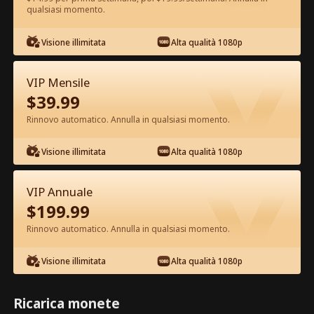
qualsiasi momento.
Guarda gratis nell'App
Visione illimitata
Alta qualità 1080p
VIP Mensile
$
39.99
Rinnovo automatico. Annulla in qualsiasi momento.
Visione illimitata
Alta qualità 1080p
Episodio 27 - Risposarsi è Tutto Ciò
che Vuole Film completo
VIP Annuale
$
199.99
1-50
51-92
Tutti gli episodi
Rinnovo automatico. Annulla in qualsiasi momento.
27
28
29
30
31
3
Visione illimitata
Alta qualità 1080p
Ricarica monete