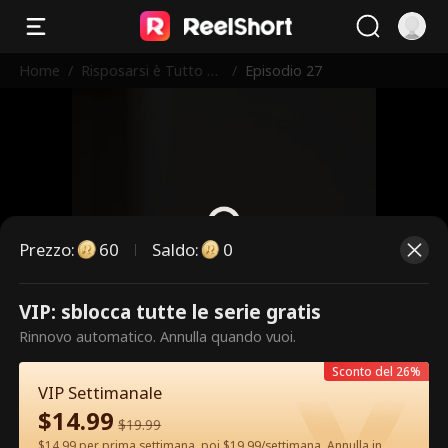
Home
/
Risposarsi è Tutto Ci
/
Episodio 27
ò che Vuole
Prezzo
:
60
Saldo
:
0
VIP: sblocca tutte le serie gratis
Questi sono episodi a pagamento.
Rinnovo automatico. Annulla quando vuoi.
Sblocca per guardare.
Sconto del 26%
VIP Settimanale
$
14.99
60
Sblocca ora
$
19.99
$14.99 per prima settimana, poi $19.99/settimana. Annulla in