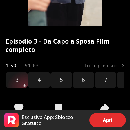
Episodio 3 - Da Capo a Sposa Film
completo
1-50
51-63
Tutti gli episodi
3
4
5
6
7
8
Esclusiva App: Sblocco
67
797
Condividi
Apri
Gratuito