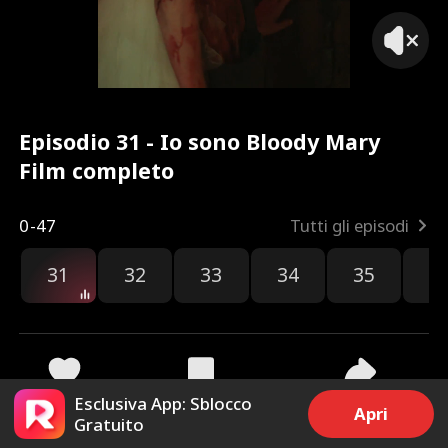
Episodio 31 - Io sono Bloody Mary
Film completo
0-47
Tutti gli episodi
31
32
33
34
35
3
Esclusiva App: Sblocco
94
2.6k
Condividi
Apri
Gratuito