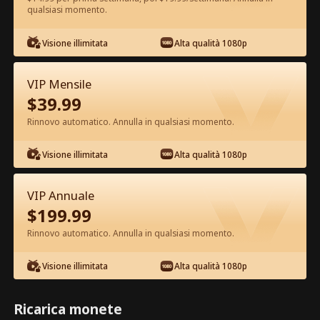
qualsiasi momento.
Guarda gratis nell'App
Visione illimitata
Alta qualità 1080p
VIP Mensile
$
39.99
Rinnovo automatico. Annulla in qualsiasi momento.
Visione illimitata
Alta qualità 1080p
Episodio 31 - Mi Rifiuto di Essere
VIP Annuale
l'Erede Film completo
$
199.99
Rinnovo automatico. Annulla in qualsiasi momento.
1-50
51-80
Tutti gli episodi
Visione illimitata
Alta qualità 1080p
31
32
33
34
35
3
Ricarica monete