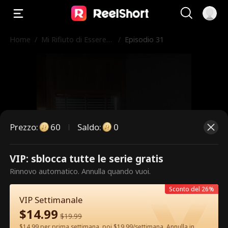
Home
/
Mi Rifiuto di Essere
/
Episodio 31
l'Erede
Prezzo
:
60
Saldo
:
0
VIP: sblocca tutte le serie gratis
Questi sono episodi a pagamento.
Rinnovo automatico. Annulla quando vuoi.
Sblocca per guardare.
Sconto del 26%
VIP Settimanale
$
14.99
$
19.99
60
Sblocca ora
$14.99 per prima settimana, poi $19.99/settimana. Annulla in