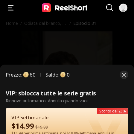
Home
/
Odiata dal branco, a
/
Episodio 31
mata dall'Alfa
Prezzo
:
60
Saldo
:
0
VIP: sblocca tutte le serie gratis
Questi sono episodi a pagamento.
Rinnovo automatico. Annulla quando vuoi.
Sblocca per guardare.
Sconto del 26%
VIP Settimanale
$
14.99
$
19.99
60
Sblocca ora
$14.99 per prima settimana, poi $19.99/settimana. Annulla in