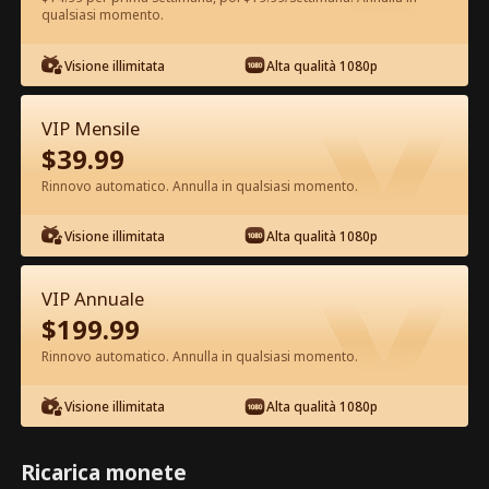
qualsiasi momento.
Guarda gratis nell'App
Visione illimitata
Alta qualità 1080p
VIP Mensile
$
39.99
Rinnovo automatico. Annulla in qualsiasi momento.
Visione illimitata
Alta qualità 1080p
Episodio 31 - Odiata dal branco,
VIP Annuale
amata dall'Alfa Film completo
$
199.99
Rinnovo automatico. Annulla in qualsiasi momento.
0-49
50-70
Tutti gli episodi
Visione illimitata
Alta qualità 1080p
31
32
33
34
35
3
Ricarica monete