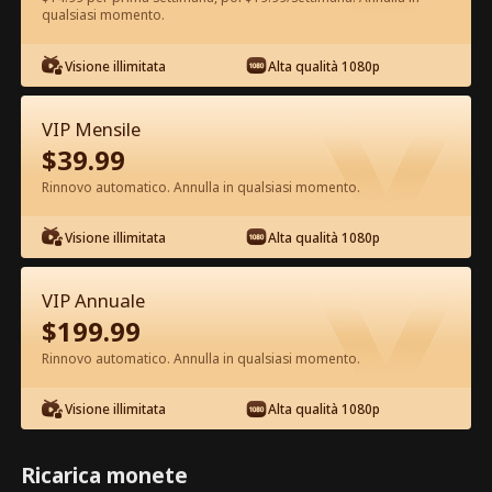
qualsiasi momento.
Guarda gratis nell'App
Visione illimitata
Alta qualità 1080p
VIP Mensile
$
39.99
Rinnovo automatico. Annulla in qualsiasi momento.
Visione illimitata
Alta qualità 1080p
Episodio 32 - Odiata dal branco,
amata dall'Alfa Film completo
VIP Annuale
$
199.99
0-49
50-70
Tutti gli episodi
Rinnovo automatico. Annulla in qualsiasi momento.
32
33
34
35
36
3
Visione illimitata
Alta qualità 1080p
Ricarica monete