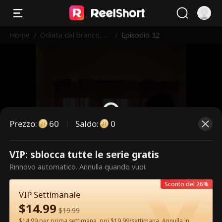
Home
/
Odiata dal branco, a
/
Episodio 32
mata dall'Alfa
Prezzo
:
60
Saldo
:
0
VIP: sblocca tutte le serie gratis
Questi sono episodi a pagamento.
Rinnovo automatico. Annulla quando vuoi.
Sblocca per guardare.
Sconto del 26%
VIP Settimanale
$
14.99
60
Sblocca ora
$
19.99
$14.99 per prima settimana, poi $19.99/settimana. Annulla in