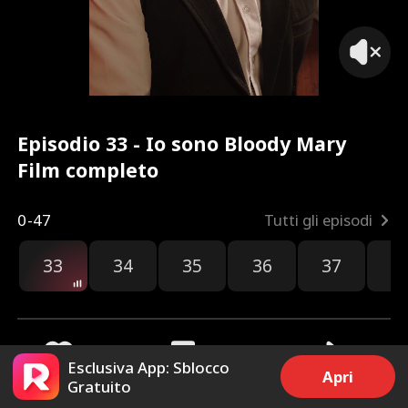
Episodio 33 - Io sono Bloody Mary
Film completo
0-47
Tutti gli episodi
33
34
35
36
37
3
Esclusiva App: Sblocco
Apri
Gratuito
103
2.6k
Condividi