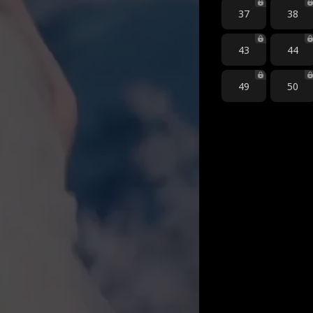
37
38
43
44
49
50