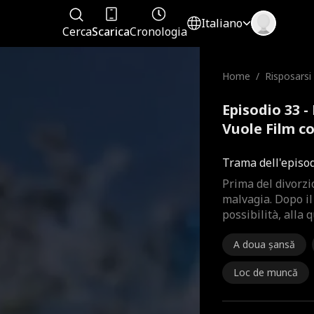
Italiano
Cerca
Scarica
Cronologia
Home
/
Risposarsi
Vuole
Episodio 33 -
Vuole Film c
Trama dell'episo
Prima del divorzi
malvagia. Dopo il
possibilità, alla 
A doua șansă
Loc de muncă