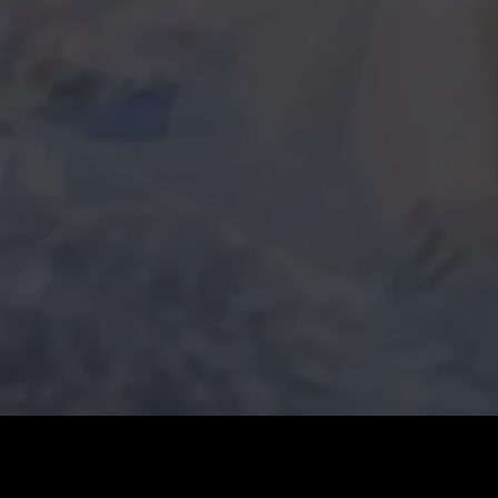
Prezzo
:
60
Saldo
:
0