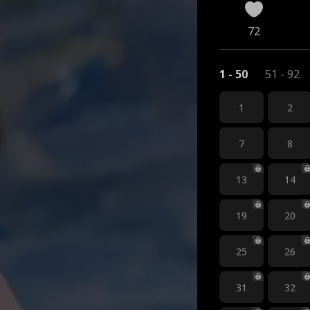
72
1 - 50
51 - 92
1
2
7
8
13
14
19
20
25
26
31
32