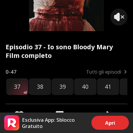
Episodio 37 - Io sono Bloody Mary
Film completo
0-47
Tutti gli episodi
37
38
39
40
41
4
Esclusiva App: Sblocco
Apri
Gratuito
91
2.6k
Condividi