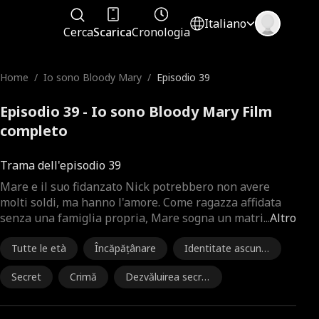
Italiano
Cerca
Scarica
Cronologia
Home
/
Io sono Bloody Mary
/
Episodio 39
Episodio 39 - Io sono Bloody Mary Film
completo
Trama dell'episodio 39
Mare e il suo fidanzato Nick potrebbero non avere
molti soldi, ma hanno l'amore. Come ragazza affidata
senza una famiglia propria, Mare sogna un matri
...
Altro
Tutte le età
Încăpățânare
Identitate ascuns
ă
Secret
Crimă
Dezvăluirea secre
tului