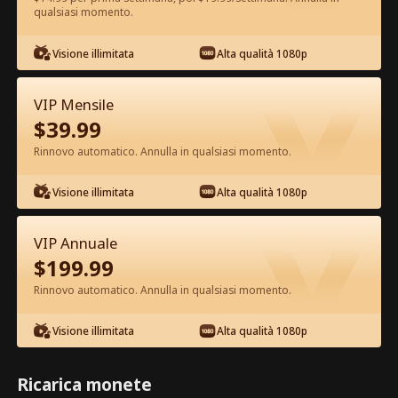
qualsiasi momento.
Guarda gratis nell'App
Visione illimitata
Alta qualità 1080p
VIP Mensile
$
39.99
Rinnovo automatico. Annulla in qualsiasi momento.
Visione illimitata
Alta qualità 1080p
Episodio 39 - Odiata dal branco,
amata dall'Alfa Film completo
VIP Annuale
$
199.99
0-49
50-70
Tutti gli episodi
Rinnovo automatico. Annulla in qualsiasi momento.
39
40
41
42
43
4
Visione illimitata
Alta qualità 1080p
Ricarica monete