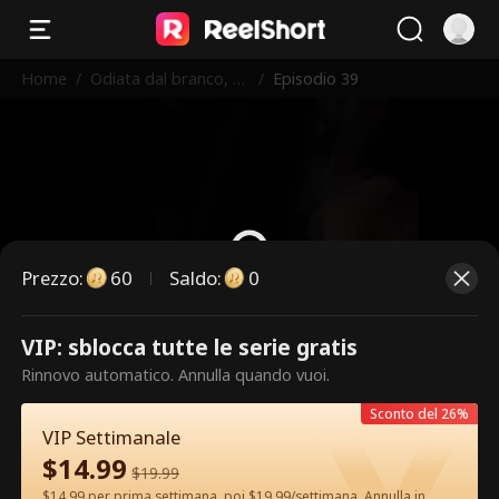
Home
/
Odiata dal branco, a
/
Episodio 39
mata dall'Alfa
Prezzo
:
60
Saldo
:
0
VIP: sblocca tutte le serie gratis
Questi sono episodi a pagamento.
Rinnovo automatico. Annulla quando vuoi.
Sblocca per guardare.
Sconto del 26%
VIP Settimanale
$
14.99
60
Sblocca ora
$
19.99
$14.99 per prima settimana, poi $19.99/settimana. Annulla in