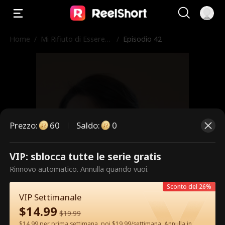
Home
/
Mi Rifiuto di Essere
/
Episodio 42
l'Erede
Prezzo
:
60
Saldo
:
0
VIP: sblocca tutte le serie gratis
Questi sono episodi a pagamento.
Rinnovo automatico. Annulla quando vuoi.
Sblocca per guardare.
Sconto del 26%
VIP Settimanale
$
14.99
$
19.99
60
Sblocca ora
$14.99 per prima settimana, poi $19.99/settimana. Annulla in