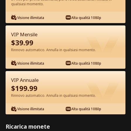
qualsiasi momento.
Guarda gratis nell'App
Visione illimitata
Alta qualità 1080p
VIP Mensile
$
39.99
Rinnovo automatico. Annulla in qualsiasi momento.
Visione illimitata
Alta qualità 1080p
Episodio 42 - Mi Rifiuto di Essere
VIP Annuale
l'Erede Film completo
$
199.99
Rinnovo automatico. Annulla in qualsiasi momento.
1-50
51-80
Tutti gli episodi
Visione illimitata
Alta qualità 1080p
42
43
44
45
46
4
Ricarica monete