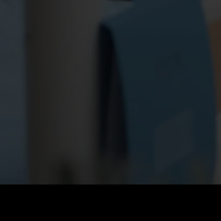
Prezzo
:
60
Saldo
:
0