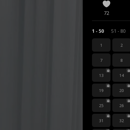
72
1 - 50
51 - 80
1
2
7
8
13
14
19
20
25
26
31
32