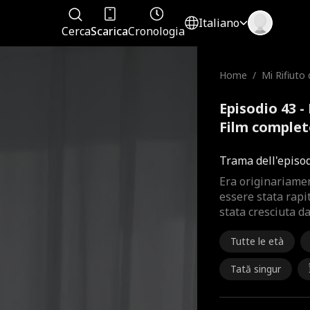
Italiano
Cerca
Scarica
Cronologia
Home
/
Mi Rifiuto 
Episodio 43 - 
Film comple
Trama dell'episo
Era originariamen
essere stata rapit
stata cresciuta d
Tutte le età
Tată singur