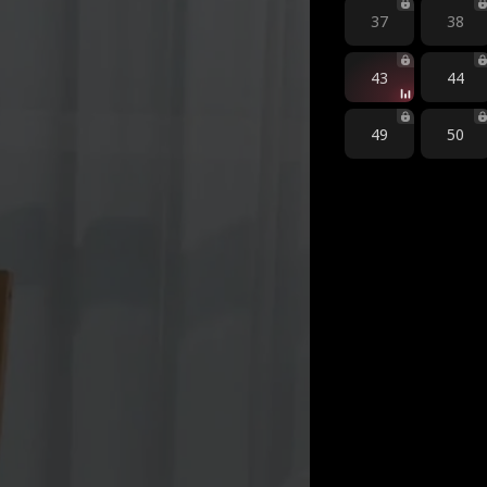
37
38
43
44
49
50