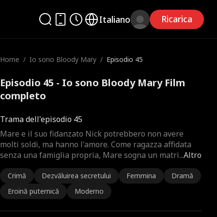
Ricarica
Italiano
Home
/
Io sono Bloody Mary
/
Episodio 45
Episodio 45 - Io sono Bloody Mary Film
completo
Trama dell'episodio 45
Mare e il suo fidanzato Nick potrebbero non avere
molti soldi, ma hanno l'amore. Come ragazza affidata
senza una famiglia propria, Mare sogna un matri
...
Altro
Crimă
Dezvăluirea secretului
Femmina
Dramă
Eroină puternică
Moderno