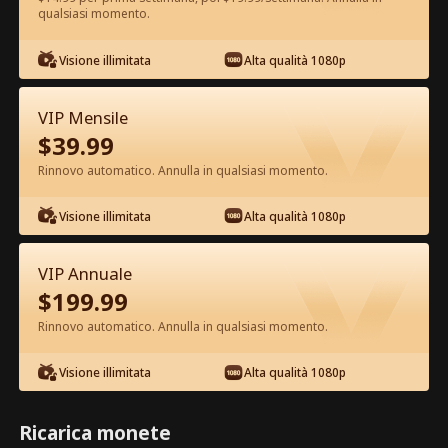
qualsiasi momento.
Guarda gratis nell'App
Visione illimitata
Alta qualità 1080p
VIP Mensile
$
39.99
Rinnovo automatico. Annulla in qualsiasi momento.
Visione illimitata
Alta qualità 1080p
Episodio 46 - Mi Rifiuto di Essere
l'Erede Film completo
VIP Annuale
$
199.99
1-50
51-80
Tutti gli episodi
Rinnovo automatico. Annulla in qualsiasi momento.
45
46
47
48
49
50
Visione illimitata
Alta qualità 1080p
Ricarica monete