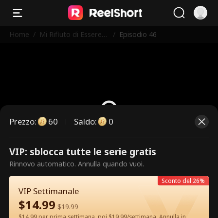
Home
/
Mi Rifiuto di Essere
/
Episodio 46
l'Erede
Prezzo
:
60
Saldo
:
0
VIP: sblocca tutte le serie gratis
Questi sono episodi a pagamento.
Rinnovo automatico. Annulla quando vuoi.
Sblocca per guardare.
Sconto del 26%
VIP Settimanale
$
14.99
60
Sblocca ora
$
19.99
$14.99 per prima settimana, poi $19.99/settimana. Annulla in