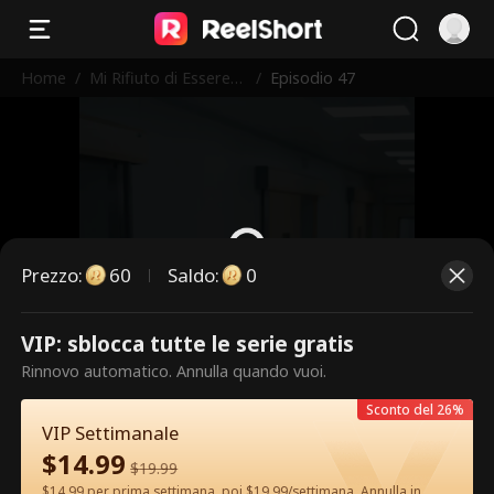
Home
/
Mi Rifiuto di Essere
/
Episodio 47
l'Erede
Prezzo
:
60
Saldo
:
0
VIP: sblocca tutte le serie gratis
Questi sono episodi a pagamento.
Rinnovo automatico. Annulla quando vuoi.
Sblocca per guardare.
Sconto del 26%
VIP Settimanale
$
14.99
60
Sblocca ora
$
19.99
$14.99 per prima settimana, poi $19.99/settimana. Annulla in