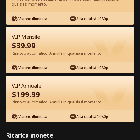
qualsiasi momento.
Guarda gratis nell'App
Visione illimitata
Alta qualità 1080p
VIP Mensile
$
39.99
Rinnovo automatico. Annulla in qualsiasi momento.
Visione illimitata
Alta qualità 1080p
Episodio 47 - Mi Rifiuto di Essere
l'Erede Film completo
VIP Annuale
$
199.99
1-50
51-80
Tutti gli episodi
Rinnovo automatico. Annulla in qualsiasi momento.
45
46
47
48
49
50
Visione illimitata
Alta qualità 1080p
Ricarica monete