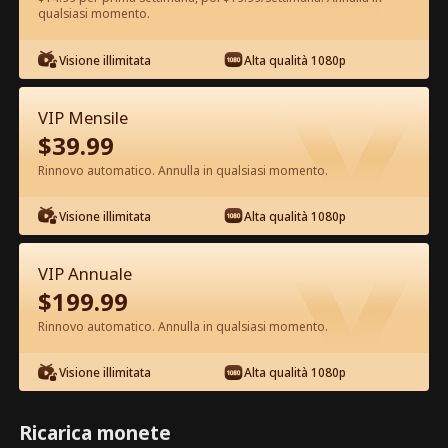
qualsiasi momento.
Guarda gratis nell'App
Visione illimitata
Alta qualità 1080p
VIP Mensile
$
39.99
Rinnovo automatico. Annulla in qualsiasi momento.
Visione illimitata
Alta qualità 1080p
Episodio 50 - Mi Rifiuto di Essere
l'Erede Film completo
VIP Annuale
$
199.99
1-50
51-80
Tutti gli episodi
Rinnovo automatico. Annulla in qualsiasi momento.
45
46
47
48
49
50
Visione illimitata
Alta qualità 1080p
Ricarica monete