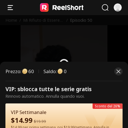
Home
/
Mi Rifiuto di Essere
/
Episodio 50
l'Erede
Prezzo
:
60
Saldo
:
0
VIP: sblocca tutte le serie gratis
Questi sono episodi a pagamento.
Rinnovo automatico. Annulla quando vuoi.
Sblocca per guardare.
Sconto del 26%
VIP Settimanale
$
14.99
60
Sblocca ora
$
19.99
$14.99 per prima settimana, poi $19.99/settimana. Annulla in