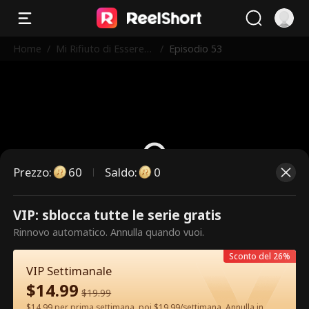
Home
/
Mi Rifiuto di Essere
/
Episodio 53
l'Erede
Prezzo
:
60
Saldo
:
0
VIP: sblocca tutte le serie gratis
Questi sono episodi a pagamento.
Rinnovo automatico. Annulla quando vuoi.
Sblocca per guardare.
Sconto del 26%
VIP Settimanale
$
14.99
60
Sblocca ora
$
19.99
$14.99 per prima settimana, poi $19.99/settimana. Annulla in