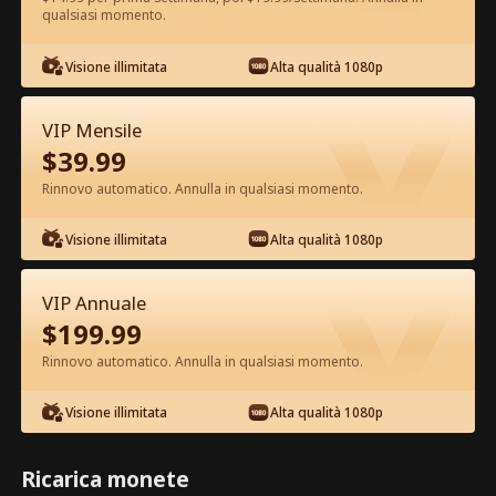
qualsiasi momento.
Guarda gratis nell'App
Visione illimitata
Alta qualità 1080p
VIP Mensile
$
39.99
Rinnovo automatico. Annulla in qualsiasi momento.
Visione illimitata
Alta qualità 1080p
Episodio 53 - Mi Rifiuto di Essere
l'Erede Film completo
VIP Annuale
$
199.99
1-50
51-80
Tutti gli episodi
Rinnovo automatico. Annulla in qualsiasi momento.
53
54
55
56
57
5
Visione illimitata
Alta qualità 1080p
Ricarica monete