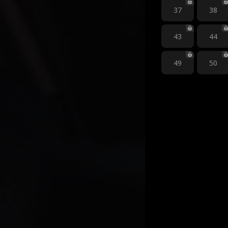
37
38
43
44
49
50