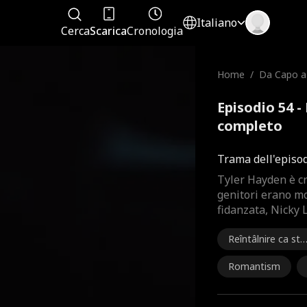
Italiano
Cerca
Scarica
Cronologia
Home
/
Da Capo a
Episodio 54 -
completo
Trama dell'episo
Tyler Hayden è cr
genitori erano mol
fidanzata, Nicky L
Reîntâlnire ca str
ini
Romantism