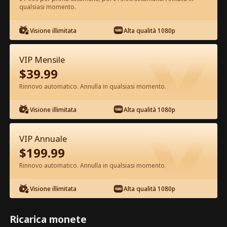
qualsiasi momento.
Guarda gratis nell'App
Visione illimitata
Alta qualità 1080p
VIP Mensile
$
39.99
Rinnovo automatico. Annulla in qualsiasi momento.
Visione illimitata
Alta qualità 1080p
Episodio 56 - La dolce moglie incinta
e marito ricco Film completo
VIP Annuale
$
199.99
1-50
51-80
Tutti gli episodi
Rinnovo automatico. Annulla in qualsiasi momento.
56
57
58
59
60
6
Visione illimitata
Alta qualità 1080p
Ricarica monete