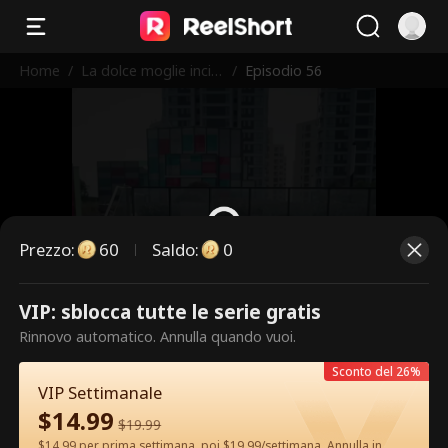
Home
/
La dolce moglie incin
/
Episodio 56
ta e marito ricco
Prezzo
:
60
Saldo
:
0
VIP: sblocca tutte le serie gratis
Questi sono episodi a pagamento.
Rinnovo automatico. Annulla quando vuoi.
Sblocca per guardare.
Sconto del 26%
VIP Settimanale
$
14.99
60
Sblocca ora
$
19.99
$14.99 per prima settimana, poi $19.99/settimana. Annulla in