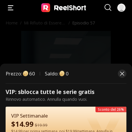
Home
/
Mi Rifiuto di Essere
/
Episodio 57
l'Erede
Prezzo
:
60
Saldo
:
0
VIP: sblocca tutte le serie gratis
Questi sono episodi a pagamento.
Rinnovo automatico. Annulla quando vuoi.
Sblocca per guardare.
Sconto del 26%
VIP Settimanale
$
14.99
$
19.99
60
Sblocca ora
$14.99 per prima settimana, poi $19.99/settimana. Annulla in