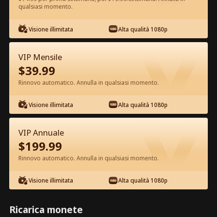
qualsiasi momento.
Guarda gratis nell'App
Visione illimitata
Alta qualità 1080p
VIP Mensile
$
39.99
Rinnovo automatico. Annulla in qualsiasi momento.
Visione illimitata
Alta qualità 1080p
Episodio 57 - Mi Rifiuto di Essere
VIP Annuale
l'Erede Film completo
$
199.99
Rinnovo automatico. Annulla in qualsiasi momento.
1-50
51-80
Tutti gli episodi
Visione illimitata
Alta qualità 1080p
57
58
59
60
61
6
Ricarica monete