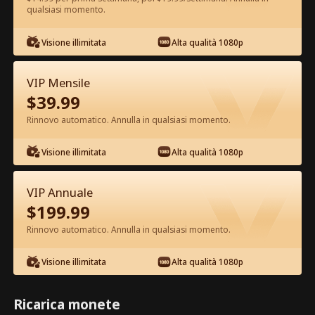
qualsiasi momento.
Guarda gratis nell'App
Visione illimitata
Alta qualità 1080p
VIP Mensile
$
39.99
Rinnovo automatico. Annulla in qualsiasi momento.
Visione illimitata
Alta qualità 1080p
Episodio 63 - Mi Rifiuto di Essere
l'Erede Film completo
VIP Annuale
$
199.99
1-50
51-80
Tutti gli episodi
Rinnovo automatico. Annulla in qualsiasi momento.
63
64
65
66
67
6
Visione illimitata
Alta qualità 1080p
Ricarica monete