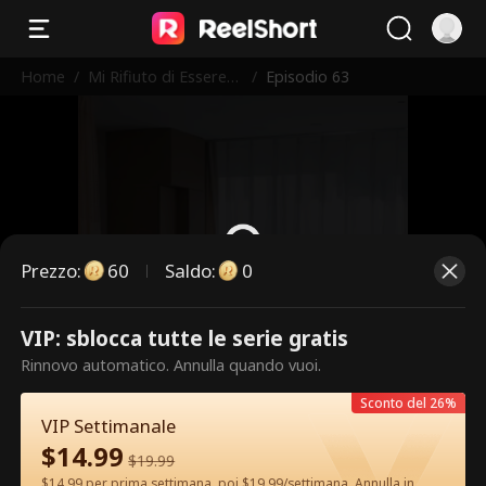
Home
/
Mi Rifiuto di Essere
/
Episodio 63
l'Erede
Prezzo
:
60
Saldo
:
0
VIP: sblocca tutte le serie gratis
Questi sono episodi a pagamento.
Rinnovo automatico. Annulla quando vuoi.
Sblocca per guardare.
Sconto del 26%
VIP Settimanale
$
14.99
60
Sblocca ora
$
19.99
$14.99 per prima settimana, poi $19.99/settimana. Annulla in