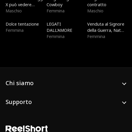
X può vedere
Cowboy
contratto
dentro di te
Maschio
Femmina
Maschio
Di tendenza
Di tendenza
Nuovo
Dolce tentazione
LEGATI
Venduta al Signore
Femmina
DALL'AMORE
della Guerra, Nata
Femmina
per il Cielo
Femmina
Chi siamo
Supporto