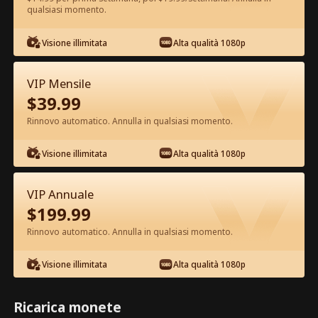
qualsiasi momento.
Guarda gratis nell'App
Visione illimitata
Alta qualità 1080p
VIP Mensile
$
39.99
Rinnovo automatico. Annulla in qualsiasi momento.
Visione illimitata
Alta qualità 1080p
Episodio 70 - Odiata dal branco,
VIP Annuale
amata dall'Alfa Film completo
$
199.99
Rinnovo automatico. Annulla in qualsiasi momento.
0-49
50-70
Tutti gli episodi
Visione illimitata
Alta qualità 1080p
65
66
67
68
69
70
Ricarica monete