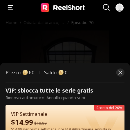
Home
/
Odiata dal branco, a
/
Episodio 70
mata dall'Alfa
Prezzo
:
60
Saldo
:
0
VIP: sblocca tutte le serie gratis
Questi sono episodi a pagamento.
Rinnovo automatico. Annulla quando vuoi.
Sblocca per guardare.
Sconto del 26%
VIP Settimanale
$
14.99
$
19.99
60
Sblocca ora
$14.99 per prima settimana, poi $19.99/settimana. Annulla in