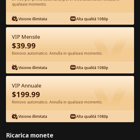
qualsiasi momento.
Guarda gratis nell'App
Visione illimitata
Alta qualità 1080p
VIP Mensile
$
39.99
Rinnovo automatico. Annulla in qualsiasi momento.
Visione illimitata
Alta qualità 1080p
Episodio 77 - Mi Rifiuto di Essere
l'Erede Film completo
VIP Annuale
$
199.99
1-50
51-80
Tutti gli episodi
Rinnovo automatico. Annulla in qualsiasi momento.
75
76
77
78
79
80
Visione illimitata
Alta qualità 1080p
Ricarica monete