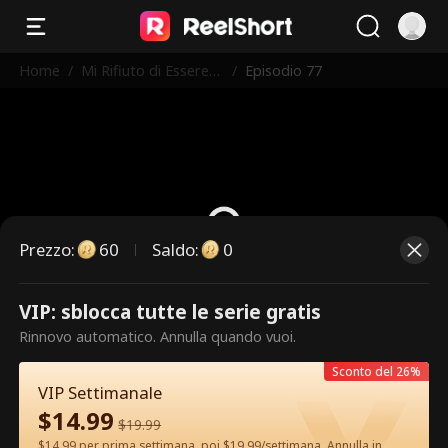
Home
/
Mi Rifiuto di Essere
/
Episodio 77
l'Erede
Prezzo
:
60
Saldo
:
0
VIP: sblocca tutte le serie gratis
Questi sono episodi a pagamento.
Rinnovo automatico. Annulla quando vuoi.
Sblocca per guardare.
Sconto del 26%
VIP Settimanale
$
14.99
60
Sblocca ora
$
19.99
$14.99 per prima settimana, poi $19.99/settimana. Annulla in