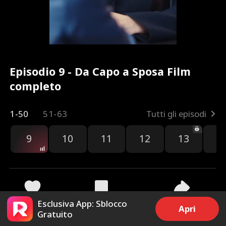
Episodio 9 - Da Capo a Sposa Film
completo
1-50
51-63
Tutti gli episodi
9
10
11
12
13
1
Esclusiva App: Sblocco
59
796
Condividi
Apri
Gratuito