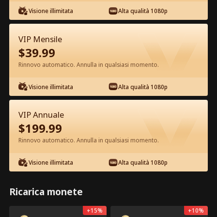
Visione illimitata
Alta qualità 1080p
VIP Mensile
$
39.99
Rinnovo automatico. Annulla in qualsiasi momento.
Episodio 9 - Il re alfa e la sua sposa
vergine Film completo
Visione illimitata
Alta qualità 1080p
0-49
50-80
Tutti gli episodi
VIP Annuale
$
199.99
9
10
11
12
13
1
Rinnovo automatico. Annulla in qualsiasi momento.
Visione illimitata
Alta qualità 1080p
Ricarica monete
Esclusiva App: Sblocco
131
20.5k
Condividi
Apri
Gratuito
+
15
%
+
10
%