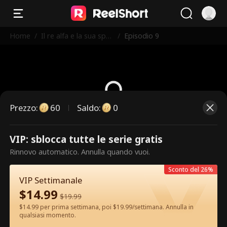
Home
/
Il re alfa e la sua spo
/
Episodio 9
sa vergine
Prezzo
:
60
Saldo
:
0
Questi sono episodi a pagamento.
VIP: sblocca tutte le serie gratis
Sblocca per guardare.
Rinnovo automatico. Annulla quando vuoi.
Sconto del 26%
VIP Settimanale
60
Sblocca ora
$
14.99
$
19.99
$14.99 per prima settimana, poi $19.99/settimana. Annulla in
qualsiasi momento.
Guarda gratis nell'App