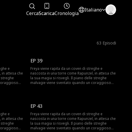
Italiano
Cerca
Scarica
Cronologia
63
Episodi
EP 39
eghe e
Freya viene rapita da un coven di streghe e
 in attesa che
nascosta in una torre come Rapunzel, in attesa che
e streghe
la sua magia si risvegli. Il piano delle streghe
coraggioso
malvagie viene sventato quando un coraggioso
gge con lei.
cacciatore di streghe salva Freya e fugge con lei.
 moderno in
Ora Freya deve affrontare un mondo moderno in
re il vero
cui non ha mai vissuto prima e imparare il vero
.
significato dell'amore e del sacrificio.
EP 43
eghe e
Freya viene rapita da un coven di streghe e
 in attesa che
nascosta in una torre come Rapunzel, in attesa che
e streghe
la sua magia si risvegli. Il piano delle streghe
coraggioso
malvagie viene sventato quando un coraggioso