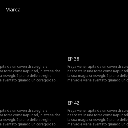
Marca
EP 38
apita da un coven di streghe e
Freya viene rapita da un coven di str
na torre come Rapunzel, in attesa che
nascosta in una torre come Rapunzel,
i risvegli. Il piano delle streghe
la sua magia si risvegli. Il piano dell
ne sventato quando un coraggioso
malvagie viene sventato quando un 
streghe salva Freya e fugge con lei.
cacciatore di streghe salva Freya e fu
ve affrontare un mondo moderno in
Ora Freya deve affrontare un mondo
i vissuto prima e imparare il vero
cui non ha mai vissuto prima e impara
ll'amore e del sacrificio.
significato dell'amore e del sacrificio
EP 42
apita da un coven di streghe e
Freya viene rapita da un coven di str
na torre come Rapunzel, in attesa che
nascosta in una torre come Rapunzel,
i risvegli. Il piano delle streghe
la sua magia si risvegli. Il piano dell
ne sventato quando un coraggioso
malvagie viene sventato quando un 