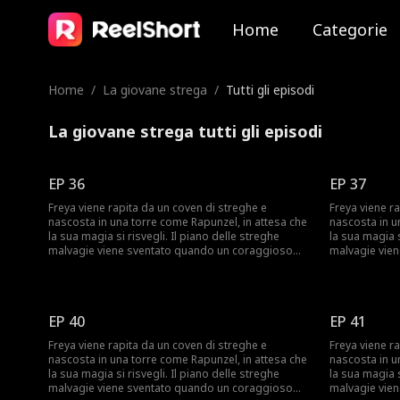
Home
Categorie
Home
/
La giovane strega
/
Tutti gli episodi
La giovane strega tutti gli episodi
EP 36
EP 37
Freya viene rapita da un coven di streghe e
Freya viene r
nascosta in una torre come Rapunzel, in attesa che
nascosta in u
la sua magia si risvegli. Il piano delle streghe
la sua magia s
malvagie viene sventato quando un coraggioso
malvagie vie
cacciatore di streghe salva Freya e fugge con lei.
cacciatore di 
Ora Freya deve affrontare un mondo moderno in
Ora Freya de
cui non ha mai vissuto prima e imparare il vero
cui non ha ma
significato dell'amore e del sacrificio.
significato de
EP 40
EP 41
Freya viene rapita da un coven di streghe e
Freya viene r
nascosta in una torre come Rapunzel, in attesa che
nascosta in u
la sua magia si risvegli. Il piano delle streghe
la sua magia s
malvagie viene sventato quando un coraggioso
malvagie vie