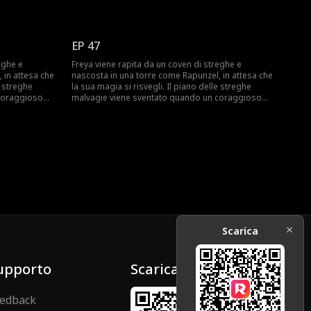
gge con lei.
cacciatore di streghe salva Freya e fugge con lei.
 moderno in
Ora Freya deve affrontare un mondo moderno in
re il vero
cui non ha mai vissuto prima e imparare il vero
.
significato dell'amore e del sacrificio.
EP 47
eghe e
Freya viene rapita da un coven di streghe e
 in attesa che
nascosta in una torre come Rapunzel, in attesa che
e streghe
la sua magia si risvegli. Il piano delle streghe
coraggioso
malvagie viene sventato quando un coraggioso
gge con lei.
cacciatore di streghe salva Freya e fugge con lei.
 moderno in
Ora Freya deve affrontare un mondo moderno in
re il vero
cui non ha mai vissuto prima e imparare il vero
.
significato dell'amore e del sacrificio.
Scarica
upporto
Scarica
edback