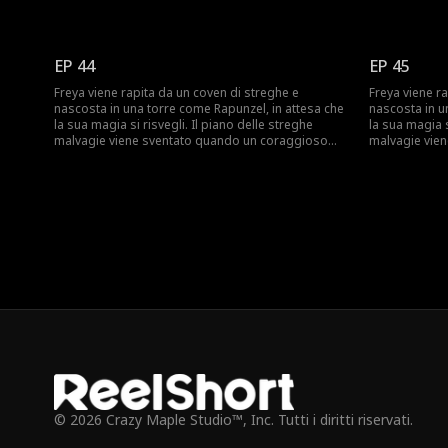
cacciatore di streghe salva Freya e fugge con lei.
cacciatore di 
Ora Freya deve affrontare un mondo moderno in
Ora Freya de
cui non ha mai vissuto prima e imparare il vero
cui non ha ma
significato dell'amore e del sacrificio.
significato de
EP 44
EP 45
Freya viene rapita da un coven di streghe e
Freya viene r
nascosta in una torre come Rapunzel, in attesa che
nascosta in u
la sua magia si risvegli. Il piano delle streghe
la sua magia s
malvagie viene sventato quando un coraggioso
malvagie vie
cacciatore di streghe salva Freya e fugge con lei.
cacciatore di 
Ora Freya deve affrontare un mondo moderno in
Ora Freya de
cui non ha mai vissuto prima e imparare il vero
cui non ha ma
significato dell'amore e del sacrificio.
significato de
© 2026 Crazy Maple Studio™, Inc. Tutti i diritti riservati.