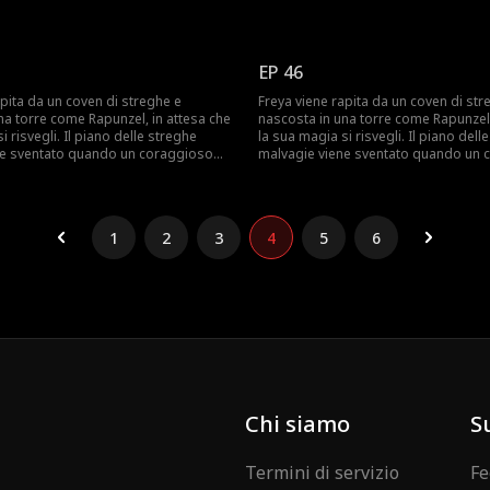
streghe salva Freya e fugge con lei.
cacciatore di streghe salva Freya e fu
ve affrontare un mondo moderno in
Ora Freya deve affrontare un mondo
i vissuto prima e imparare il vero
cui non ha mai vissuto prima e impara
ll'amore e del sacrificio.
significato dell'amore e del sacrificio
EP 46
apita da un coven di streghe e
Freya viene rapita da un coven di str
na torre come Rapunzel, in attesa che
nascosta in una torre come Rapunzel,
i risvegli. Il piano delle streghe
la sua magia si risvegli. Il piano dell
ne sventato quando un coraggioso
malvagie viene sventato quando un 
streghe salva Freya e fugge con lei.
cacciatore di streghe salva Freya e fu
ve affrontare un mondo moderno in
Ora Freya deve affrontare un mondo
i vissuto prima e imparare il vero
cui non ha mai vissuto prima e impara
ll'amore e del sacrificio.
significato dell'amore e del sacrificio
1
2
3
4
5
6
Chi siamo
S
Termini di servizio
Fe