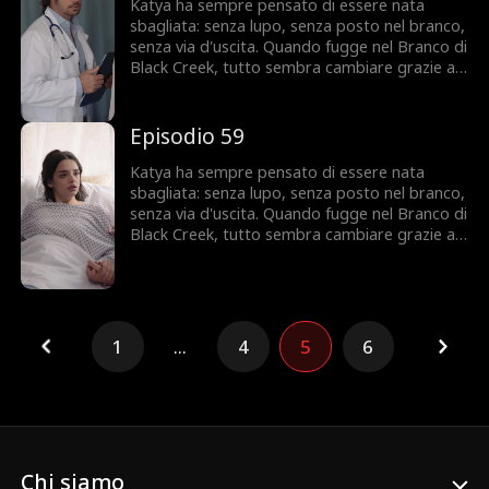
Ezra sarà la sua salvezza... o il suo errore più
Katya ha sempre pensato di essere nata
grande?
sbagliata: senza lupo, senza posto nel branco,
senza via d'uscita. Quando fugge nel Branco di
Black Creek, tutto sembra cambiare grazie a
Ezra, l'Alpha che la vuole accanto a sé. Ma
Katya nasconde un segreto che potrebbe
condannarla, e qualcuno del suo passato è
Episodio 59
pronto a riprendersela a ogni costo. Fidarsi di
Ezra sarà la sua salvezza... o il suo errore più
Katya ha sempre pensato di essere nata
grande?
sbagliata: senza lupo, senza posto nel branco,
senza via d'uscita. Quando fugge nel Branco di
Black Creek, tutto sembra cambiare grazie a
Ezra, l'Alpha che la vuole accanto a sé. Ma
Katya nasconde un segreto che potrebbe
condannarla, e qualcuno del suo passato è
pronto a riprendersela a ogni costo. Fidarsi di
Ezra sarà la sua salvezza... o il suo errore più
1
...
4
5
6
grande?
Chi siamo