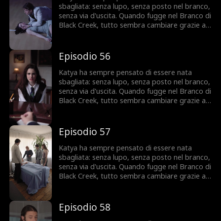
grande?
sbagliata: senza lupo, senza posto nel branco,
senza via d'uscita. Quando fugge nel Branco di
Black Creek, tutto sembra cambiare grazie a
Ezra, l'Alpha che la vuole accanto a sé. Ma
Katya nasconde un segreto che potrebbe
condannarla, e qualcuno del suo passato è
Episodio 56
pronto a riprendersela a ogni costo. Fidarsi di
Ezra sarà la sua salvezza... o il suo errore più
Katya ha sempre pensato di essere nata
grande?
sbagliata: senza lupo, senza posto nel branco,
senza via d'uscita. Quando fugge nel Branco di
Black Creek, tutto sembra cambiare grazie a
Ezra, l'Alpha che la vuole accanto a sé. Ma
Katya nasconde un segreto che potrebbe
condannarla, e qualcuno del suo passato è
Episodio 57
pronto a riprendersela a ogni costo. Fidarsi di
Ezra sarà la sua salvezza... o il suo errore più
Katya ha sempre pensato di essere nata
grande?
sbagliata: senza lupo, senza posto nel branco,
senza via d'uscita. Quando fugge nel Branco di
Black Creek, tutto sembra cambiare grazie a
Ezra, l'Alpha che la vuole accanto a sé. Ma
Katya nasconde un segreto che potrebbe
condannarla, e qualcuno del suo passato è
Episodio 58
pronto a riprendersela a ogni costo. Fidarsi di