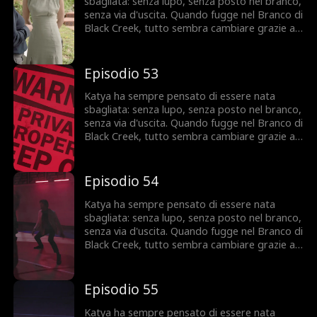
grande?
sbagliata: senza lupo, senza posto nel branco,
senza via d'uscita. Quando fugge nel Branco di
Black Creek, tutto sembra cambiare grazie a
Ezra, l'Alpha che la vuole accanto a sé. Ma
Katya nasconde un segreto che potrebbe
condannarla, e qualcuno del suo passato è
Episodio 53
pronto a riprendersela a ogni costo. Fidarsi di
Ezra sarà la sua salvezza... o il suo errore più
Katya ha sempre pensato di essere nata
grande?
sbagliata: senza lupo, senza posto nel branco,
senza via d'uscita. Quando fugge nel Branco di
Black Creek, tutto sembra cambiare grazie a
Ezra, l'Alpha che la vuole accanto a sé. Ma
Katya nasconde un segreto che potrebbe
condannarla, e qualcuno del suo passato è
Episodio 54
pronto a riprendersela a ogni costo. Fidarsi di
Ezra sarà la sua salvezza... o il suo errore più
Katya ha sempre pensato di essere nata
grande?
sbagliata: senza lupo, senza posto nel branco,
senza via d'uscita. Quando fugge nel Branco di
Black Creek, tutto sembra cambiare grazie a
Ezra, l'Alpha che la vuole accanto a sé. Ma
Katya nasconde un segreto che potrebbe
condannarla, e qualcuno del suo passato è
Episodio 55
pronto a riprendersela a ogni costo. Fidarsi di
Ezra sarà la sua salvezza... o il suo errore più
Katya ha sempre pensato di essere nata