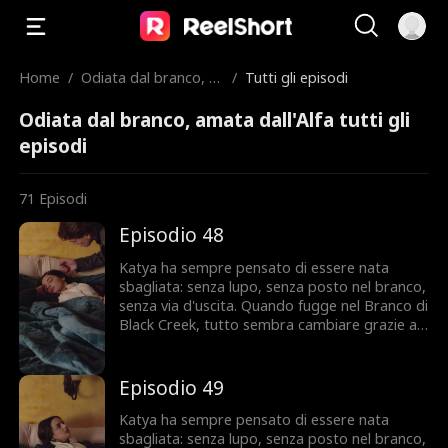
Home
/
Odiata dal branco, a
/
Tutti gli episodi
mata dall'Alfa
Odiata dal branco, amata dall'Alfa tutti gli
episodi
71
Episodi
Episodio 48
Katya ha sempre pensato di essere nata
sbagliata: senza lupo, senza posto nel branco,
senza via d'uscita. Quando fugge nel Branco di
Black Creek, tutto sembra cambiare grazie a
Ezra, l'Alpha che la vuole accanto a sé. Ma
Katya nasconde un segreto che potrebbe
condannarla, e qualcuno del suo passato è
Episodio 49
pronto a riprendersela a ogni costo. Fidarsi di
Ezra sarà la sua salvezza... o il suo errore più
Katya ha sempre pensato di essere nata
grande?
sbagliata: senza lupo, senza posto nel branco,