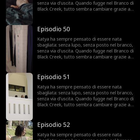
senza via d'uscita. Quando fugge nel Branco di
Black Creek, tutto sembra cambiare grazie a
Ezra, l'Alpha che la vuole accanto a sé. Ma
Katya nasconde un segreto che potrebbe
condannarla, e qualcuno del suo passato è
Episodio 50
pronto a riprendersela a ogni costo. Fidarsi di
Ezra sarà la sua salvezza... o il suo errore più
Katya ha sempre pensato di essere nata
grande?
sbagliata: senza lupo, senza posto nel branco,
senza via d'uscita. Quando fugge nel Branco di
Black Creek, tutto sembra cambiare grazie a
Ezra, l'Alpha che la vuole accanto a sé. Ma
Katya nasconde un segreto che potrebbe
condannarla, e qualcuno del suo passato è
Episodio 51
pronto a riprendersela a ogni costo. Fidarsi di
Ezra sarà la sua salvezza... o il suo errore più
Katya ha sempre pensato di essere nata
grande?
sbagliata: senza lupo, senza posto nel branco,
senza via d'uscita. Quando fugge nel Branco di
Black Creek, tutto sembra cambiare grazie a
Ezra, l'Alpha che la vuole accanto a sé. Ma
Katya nasconde un segreto che potrebbe
condannarla, e qualcuno del suo passato è
Episodio 52
pronto a riprendersela a ogni costo. Fidarsi di
Ezra sarà la sua salvezza... o il suo errore più
Katya ha sempre pensato di essere nata