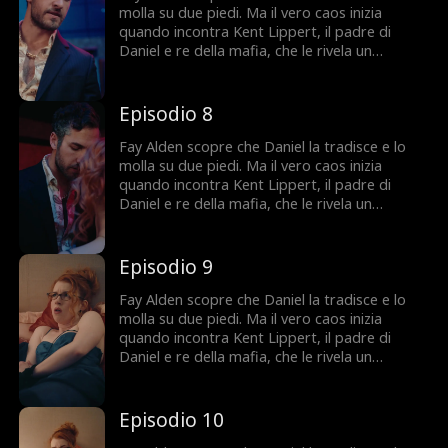
centro di una guerra dove fidarsi di qualcuno
molla su due piedi. Ma il vero caos inizia
può costarle tutto.
quando incontra Kent Lippert, il padre di
Daniel e re della mafia, che le rivela un
segreto sconvolgente sulle sue origini. Per
salvare la sua famiglia, Fay accetta un finto
matrimonio con Daniel. Peccato che tra lei e
Episodio 8
Kent scoppi un'attrazione proibita. Tra mafia,
inganni e desideri pericolosi, Fay finisce al
Fay Alden scopre che Daniel la tradisce e lo
centro di una guerra dove fidarsi di qualcuno
molla su due piedi. Ma il vero caos inizia
può costarle tutto.
quando incontra Kent Lippert, il padre di
Daniel e re della mafia, che le rivela un
segreto sconvolgente sulle sue origini. Per
salvare la sua famiglia, Fay accetta un finto
matrimonio con Daniel. Peccato che tra lei e
Episodio 9
Kent scoppi un'attrazione proibita. Tra mafia,
inganni e desideri pericolosi, Fay finisce al
Fay Alden scopre che Daniel la tradisce e lo
centro di una guerra dove fidarsi di qualcuno
molla su due piedi. Ma il vero caos inizia
può costarle tutto.
quando incontra Kent Lippert, il padre di
Daniel e re della mafia, che le rivela un
segreto sconvolgente sulle sue origini. Per
salvare la sua famiglia, Fay accetta un finto
matrimonio con Daniel. Peccato che tra lei e
Episodio 10
Kent scoppi un'attrazione proibita. Tra mafia,