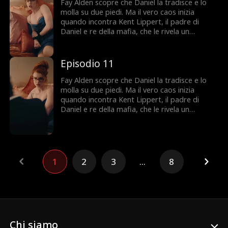
inganni e desideri pericolosi, Fay finisce al
Fay Alden scopre che Daniel la tradisce e lo
centro di una guerra dove fidarsi di qualcuno
molla su due piedi. Ma il vero caos inizia
può costarle tutto.
quando incontra Kent Lippert, il padre di
Daniel e re della mafia, che le rivela un
segreto sconvolgente sulle sue origini. Per
salvare la sua famiglia, Fay accetta un finto
matrimonio con Daniel. Peccato che tra lei e
Episodio 11
Kent scoppi un'attrazione proibita. Tra mafia,
inganni e desideri pericolosi, Fay finisce al
Fay Alden scopre che Daniel la tradisce e lo
centro di una guerra dove fidarsi di qualcuno
molla su due piedi. Ma il vero caos inizia
può costarle tutto.
quando incontra Kent Lippert, il padre di
Daniel e re della mafia, che le rivela un
segreto sconvolgente sulle sue origini. Per
salvare la sua famiglia, Fay accetta un finto
matrimonio con Daniel. Peccato che tra lei e
Kent scoppi un'attrazione proibita. Tra mafia,
inganni e desideri pericolosi, Fay finisce al
1
2
3
...
8
centro di una guerra dove fidarsi di qualcuno
può costarle tutto.
Chi siamo