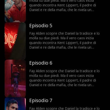
centro di una guerra dove fidarsi di qualcuno
molla su due piedi. Ma il vero caos inizia
può costarle tutto.
quando incontra Kent Lippert, il padre di
Daniel e re della mafia, che le rivela un
segreto sconvolgente sulle sue origini. Per
salvare la sua famiglia, Fay accetta un finto
matrimonio con Daniel. Peccato che tra lei e
Episodio 5
Kent scoppi un'attrazione proibita. Tra mafia,
inganni e desideri pericolosi, Fay finisce al
Fay Alden scopre che Daniel la tradisce e lo
centro di una guerra dove fidarsi di qualcuno
molla su due piedi. Ma il vero caos inizia
può costarle tutto.
quando incontra Kent Lippert, il padre di
Daniel e re della mafia, che le rivela un
segreto sconvolgente sulle sue origini. Per
salvare la sua famiglia, Fay accetta un finto
matrimonio con Daniel. Peccato che tra lei e
Episodio 6
Kent scoppi un'attrazione proibita. Tra mafia,
inganni e desideri pericolosi, Fay finisce al
Fay Alden scopre che Daniel la tradisce e lo
centro di una guerra dove fidarsi di qualcuno
molla su due piedi. Ma il vero caos inizia
può costarle tutto.
quando incontra Kent Lippert, il padre di
Daniel e re della mafia, che le rivela un
segreto sconvolgente sulle sue origini. Per
salvare la sua famiglia, Fay accetta un finto
matrimonio con Daniel. Peccato che tra lei e
Episodio 7
Kent scoppi un'attrazione proibita. Tra mafia,
inganni e desideri pericolosi, Fay finisce al
Fay Alden scopre che Daniel la tradisce e lo