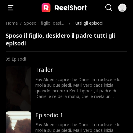
Home
/
Sposo il figlio, deside
/
Tutti gli episodi
ro il padre
Sposo il figlio, desidero il padre tutti gli
episodi
95
Episodi
Trailer
Fay Alden scopre che Daniel la tradisce e lo
molla su due piedi. Ma il vero caos inizia
quando incontra Kent Lippert, il padre di
Daniel e re della mafia, che le rivela un
segreto sconvolgente sulle sue origini. Per
salvare la sua famiglia, Fay accetta un finto
matrimonio con Daniel. Peccato che tra lei e
Episodio 1
Kent scoppi un'attrazione proibita. Tra mafia,
inganni e desideri pericolosi, Fay finisce al
Fay Alden scopre che Daniel la tradisce e lo
centro di una guerra dove fidarsi di qualcuno
molla su due piedi. Ma il vero caos inizia