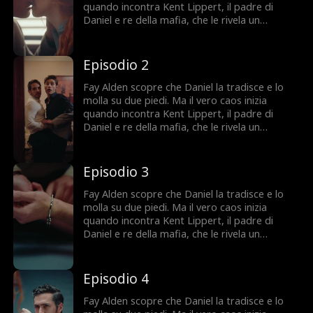
può costarle tutto.
quando incontra Kent Lippert, il padre di
Daniel e re della mafia, che le rivela un
segreto sconvolgente sulle sue origini. Per
salvare la sua famiglia, Fay accetta un finto
matrimonio con Daniel. Peccato che tra lei e
Episodio 2
Kent scoppi un'attrazione proibita. Tra mafia,
inganni e desideri pericolosi, Fay finisce al
Fay Alden scopre che Daniel la tradisce e lo
centro di una guerra dove fidarsi di qualcuno
molla su due piedi. Ma il vero caos inizia
può costarle tutto.
quando incontra Kent Lippert, il padre di
Daniel e re della mafia, che le rivela un
segreto sconvolgente sulle sue origini. Per
salvare la sua famiglia, Fay accetta un finto
matrimonio con Daniel. Peccato che tra lei e
Episodio 3
Kent scoppi un'attrazione proibita. Tra mafia,
inganni e desideri pericolosi, Fay finisce al
Fay Alden scopre che Daniel la tradisce e lo
centro di una guerra dove fidarsi di qualcuno
molla su due piedi. Ma il vero caos inizia
può costarle tutto.
quando incontra Kent Lippert, il padre di
Daniel e re della mafia, che le rivela un
segreto sconvolgente sulle sue origini. Per
salvare la sua famiglia, Fay accetta un finto
matrimonio con Daniel. Peccato che tra lei e
Episodio 4
Kent scoppi un'attrazione proibita. Tra mafia,
inganni e desideri pericolosi, Fay finisce al
Fay Alden scopre che Daniel la tradisce e lo