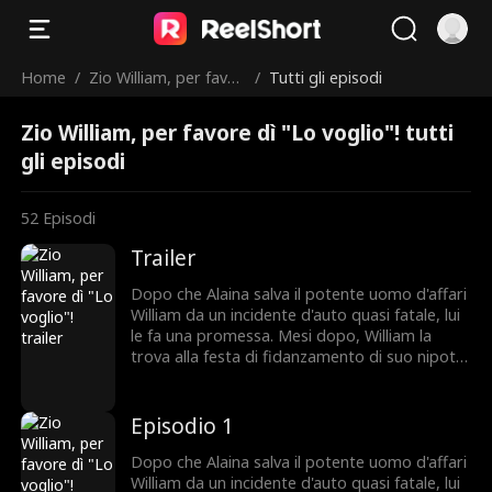
Home
/
Zio William, per favor
/
Tutti gli episodi
e dì "Lo voglio"!
Zio William, per favore dì "Lo voglio"! tutti
gli episodi
52
Episodi
Trailer
Dopo che Alaina salva il potente uomo d'affari
William da un incidente d'auto quasi fatale, lui
le fa una promessa. Mesi dopo, William la
trova alla festa di fidanzamento di suo nipote
Jason, solo per scoprire che è la fidanzata di
Jason. Anche se nasconde i suoi sentimenti,
William le regala un cimelio di famiglia. Quando
Episodio 1
Jason la tradisce, Alaina rompe il
fidanzamento. Con l'Alzheimer della nonna che
Dopo che Alaina salva il potente uomo d'affari
peggiora e un desiderio di matrimonio non
William da un incidente d'auto quasi fatale, lui