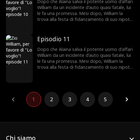
fidanzamento. Con l'Alzheimer della nonna che
Dopo che Alaina salva il potente uomo d'affari
peggiora e un desiderio di matrimonio non
William da un incidente d'auto quasi fatale, lui
realizzato, Alaina chiede a William di sposarla
le fa una promessa. Mesi dopo, William la
in un contratto segreto di un anno. William
trova alla festa di fidanzamento di suo nipote
vede questa come la sua occasione per
Jason, solo per scoprire che è la fidanzata di
conquistarla e, mentre la protegge, anche
Jason. Anche se nasconde i suoi sentimenti,
Alaina inizia a innamorarsi di lui.
William le regala un cimelio di famiglia. Quando
Episodio 11
Jason la tradisce, Alaina rompe il
fidanzamento. Con l'Alzheimer della nonna che
Dopo che Alaina salva il potente uomo d'affari
peggiora e un desiderio di matrimonio non
William da un incidente d'auto quasi fatale, lui
realizzato, Alaina chiede a William di sposarla
le fa una promessa. Mesi dopo, William la
in un contratto segreto di un anno. William
trova alla festa di fidanzamento di suo nipote
vede questa come la sua occasione per
Jason, solo per scoprire che è la fidanzata di
conquistarla e, mentre la protegge, anche
Jason. Anche se nasconde i suoi sentimenti,
Alaina inizia a innamorarsi di lui.
William le regala un cimelio di famiglia. Quando
Jason la tradisce, Alaina rompe il
fidanzamento. Con l'Alzheimer della nonna che
1
2
3
4
5
peggiora e un desiderio di matrimonio non
realizzato, Alaina chiede a William di sposarla
in un contratto segreto di un anno. William
vede questa come la sua occasione per
conquistarla e, mentre la protegge, anche
Alaina inizia a innamorarsi di lui.
Chi siamo