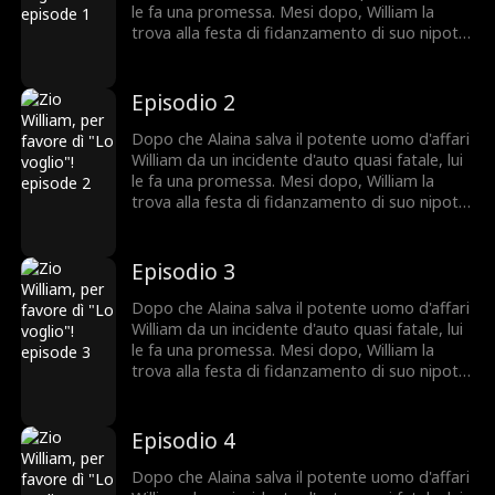
realizzato, Alaina chiede a William di sposarla
le fa una promessa. Mesi dopo, William la
in un contratto segreto di un anno. William
trova alla festa di fidanzamento di suo nipote
vede questa come la sua occasione per
Jason, solo per scoprire che è la fidanzata di
conquistarla e, mentre la protegge, anche
Jason. Anche se nasconde i suoi sentimenti,
Alaina inizia a innamorarsi di lui.
William le regala un cimelio di famiglia. Quando
Episodio 2
Jason la tradisce, Alaina rompe il
fidanzamento. Con l'Alzheimer della nonna che
Dopo che Alaina salva il potente uomo d'affari
peggiora e un desiderio di matrimonio non
William da un incidente d'auto quasi fatale, lui
realizzato, Alaina chiede a William di sposarla
le fa una promessa. Mesi dopo, William la
in un contratto segreto di un anno. William
trova alla festa di fidanzamento di suo nipote
vede questa come la sua occasione per
Jason, solo per scoprire che è la fidanzata di
conquistarla e, mentre la protegge, anche
Jason. Anche se nasconde i suoi sentimenti,
Alaina inizia a innamorarsi di lui.
William le regala un cimelio di famiglia. Quando
Episodio 3
Jason la tradisce, Alaina rompe il
fidanzamento. Con l'Alzheimer della nonna che
Dopo che Alaina salva il potente uomo d'affari
peggiora e un desiderio di matrimonio non
William da un incidente d'auto quasi fatale, lui
realizzato, Alaina chiede a William di sposarla
le fa una promessa. Mesi dopo, William la
in un contratto segreto di un anno. William
trova alla festa di fidanzamento di suo nipote
vede questa come la sua occasione per
Jason, solo per scoprire che è la fidanzata di
conquistarla e, mentre la protegge, anche
Jason. Anche se nasconde i suoi sentimenti,
Alaina inizia a innamorarsi di lui.
William le regala un cimelio di famiglia. Quando
Episodio 4
Jason la tradisce, Alaina rompe il
fidanzamento. Con l'Alzheimer della nonna che
Dopo che Alaina salva il potente uomo d'affari